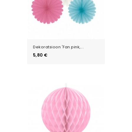
Dekoratsioon 'Fan pink,...
Цена
5,80 €