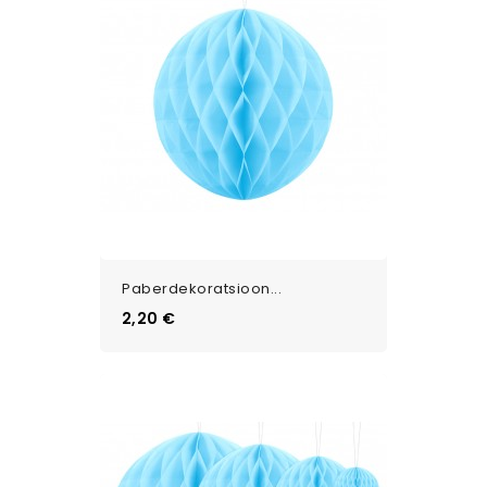
Paberdekoratsioon...
Цена
2,20 €