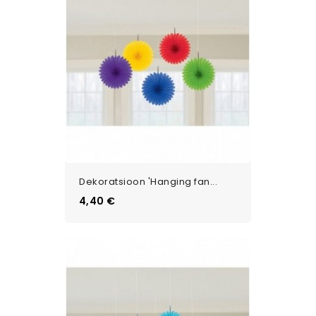
Dekoratsioon 'Hanging fan...
Цена
4,40 €