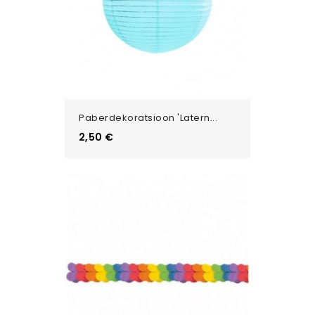
Paberdekoratsioon 'Latern...
Цена
2,50 €