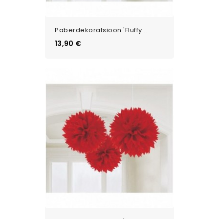
Paberdekoratsioon 'Fluffy...
Цена
13,90 €