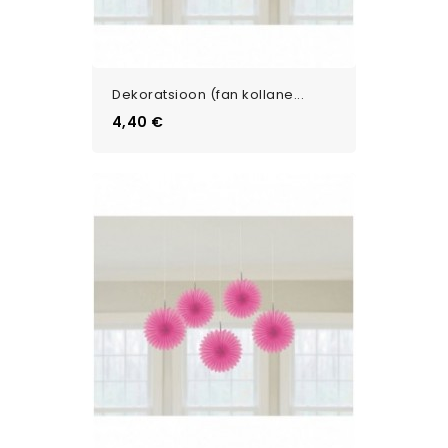
Dekoratsioon (fan kollane...
Цена
4,40 €