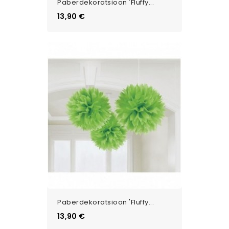
Paberdekoratsioon 'Fluffy...
Цена
13,90 €
Paberdekoratsioon 'Fluffy...
Цена
13,90 €