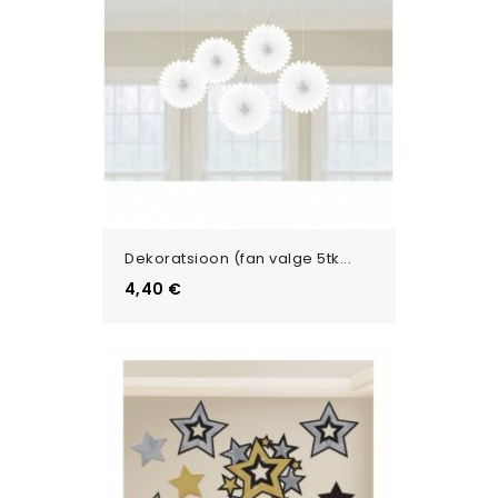
Dekoratsioon (fan valge 5tk...
Цена
4,40 €