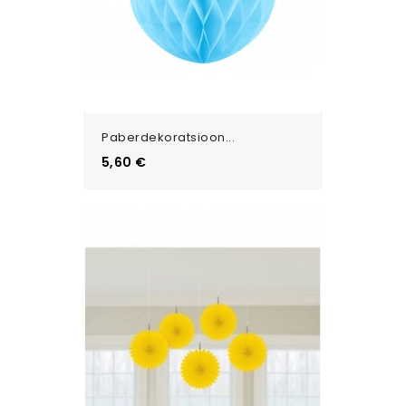
Paberdekoratsioon...
Цена
5,60 €