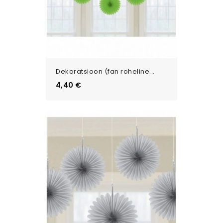
Dekoratsioon (fan roheline...
Цена
4,40 €