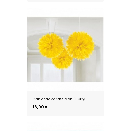
Paberdekoratsioon 'Fluffy...
Цена
13,90 €