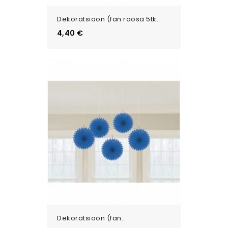
Dekoratsioon (fan roosa 5tk...
Цена
4,40 €
Dekoratsioon (fan...