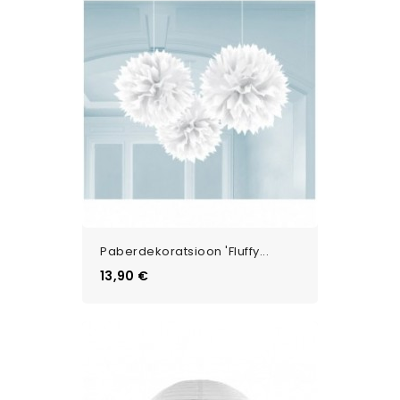
Paberdekoratsioon 'Fluffy...
Цена
13,90 €