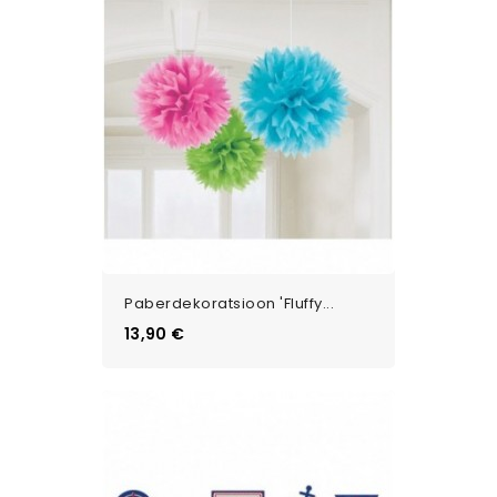
Paberdekoratsioon 'Fluffy...
Цена
13,90 €