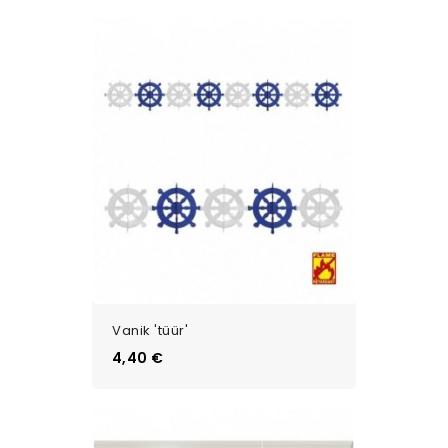
Vanik 'tüür'
Цена
4,40 €