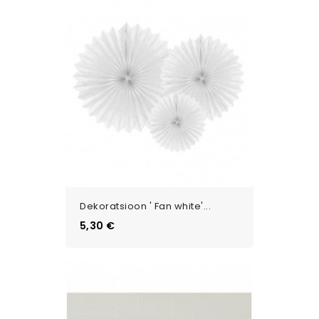
Dekoratsioon ' Fan white'...
Цена
5,30 €