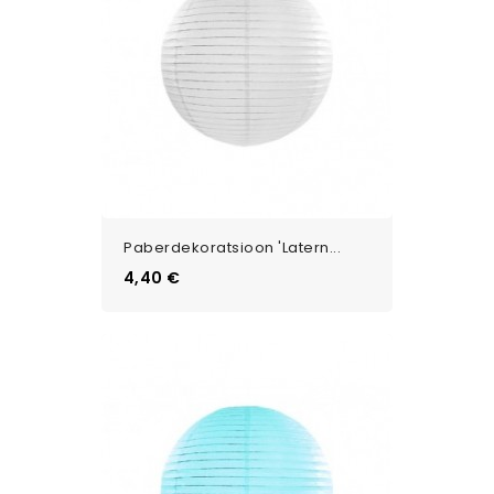
Paberdekoratsioon 'Latern...
Цена
4,40 €