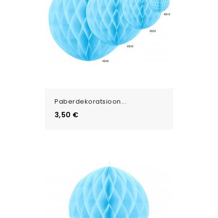
Paberdekoratsioon...
Цена
3,50 €