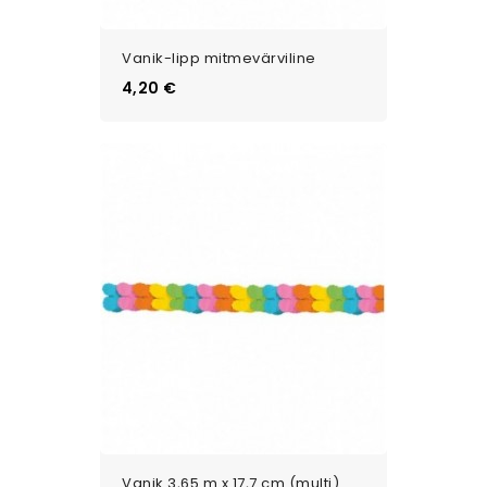
Vanik-lipp mitmevärviline
Цена
4,20 €
Vanik 3,65 m x 17,7 cm (multi)