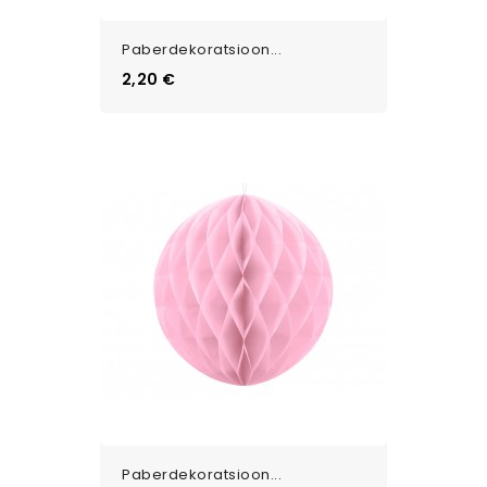
Paberdekoratsioon...
Цена
2,20 €
Paberdekoratsioon...