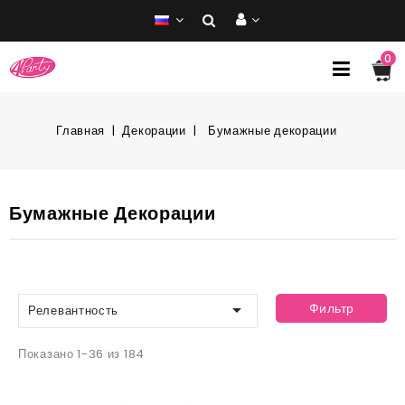
0
Главная
Декорации
Бумажные декорации
Бумажные Декорации

Фильтр
Релевантность
Показано 1-36 из 184