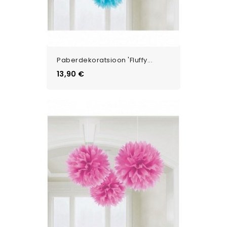
Paberdekoratsioon 'Fluffy...
Цена
13,90 €