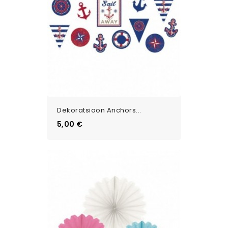
Dekoratsioon Anchors...
Цена
5,00 €