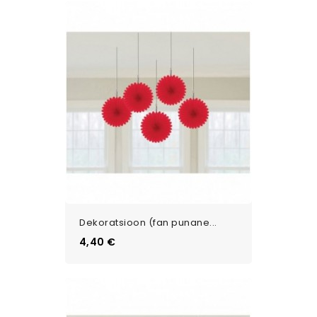
Dekoratsioon (fan punane...
Цена
4,40 €